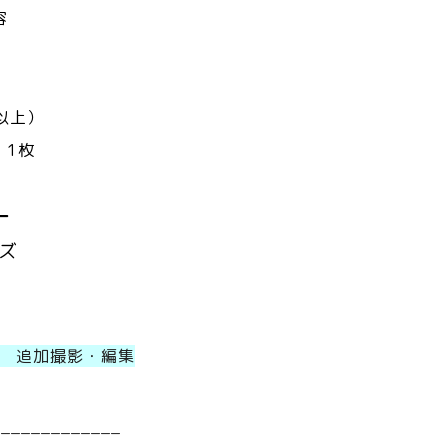
容
以上）
 1枚
ー
ズ
 追加撮影・編集
_____________