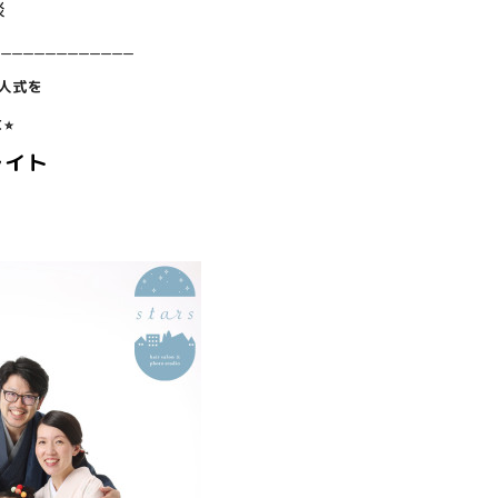
談
_____________
人式を
︎
レイト