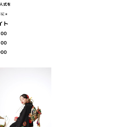
人式を
に⭐︎
イト
00
00
00