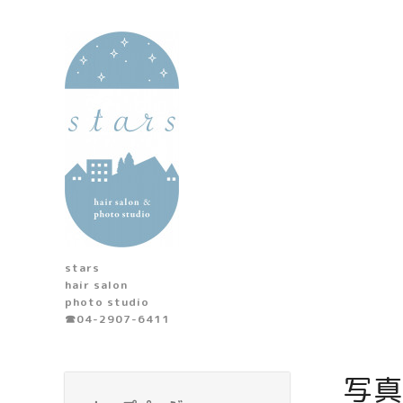
stars
hair salon
photo studio
☎︎04-2907-6411
写真