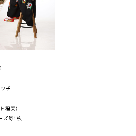
容
タッチ
ト程度)
ーズ毎1枚