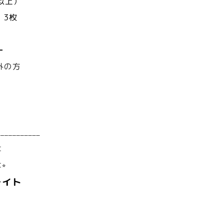
以上）
 3枚
ー
外の方
）
___________
に
︎
レイト