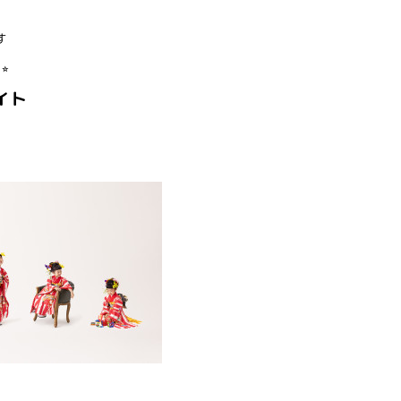
す
︎
イト