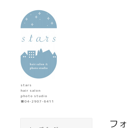
stars
hair salon
photo studio
☎︎04-2907-6411
フォ