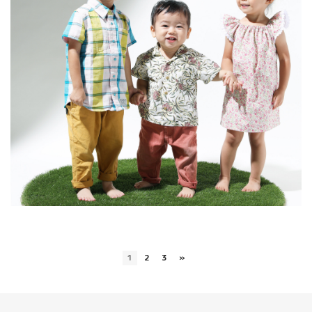
1
2
3
»